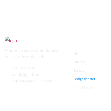
Snabb länk
Vi hjälper dig med alla steg i planering
Hem
och utförande av ditt projekt.
Om oss
92 666 888 0000
Tjänster
example@gmail.com
Lediga tjänster
Sankt Eriksgatan 5, Stockholm
Kontakta oss
Plats